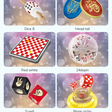
2021 ©
TOGEL88-
ASIA All
right
Dice 6
Head tail
reserved
Red white
24dspin
Suwit
Bingo sicbo