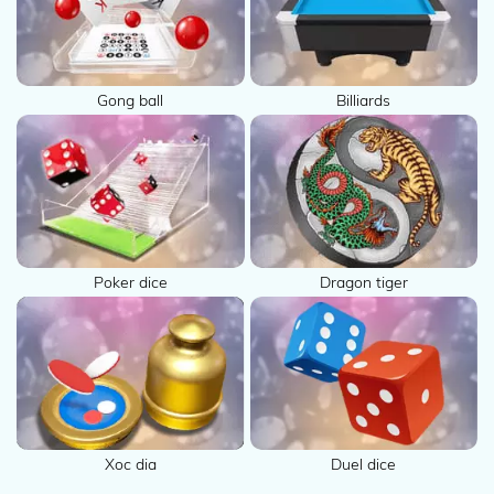
Gong ball
Billiards
Poker dice
Dragon tiger
Xoc dia
Duel dice