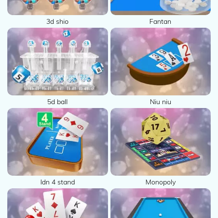
3d shio
Fantan
5d ball
Niu niu
Idn 4 stand
Monopoly