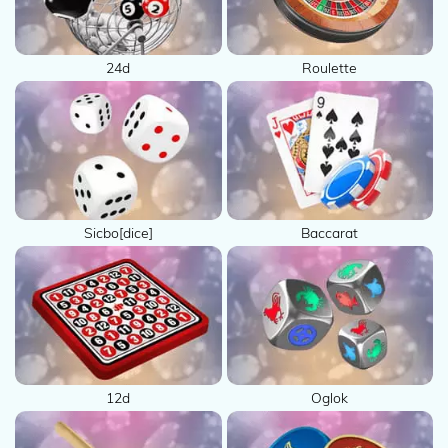
REFERRAL
24d
Roulette
PROMOSI
HUBUNGI
KAMI
DOWNLOAD
Sicbo[dice]
Baccarat
DAFTAR
MASUK
Lupa
Password?
12d
Oglok
Butuh
LIVE
Bantuan?
CHAT