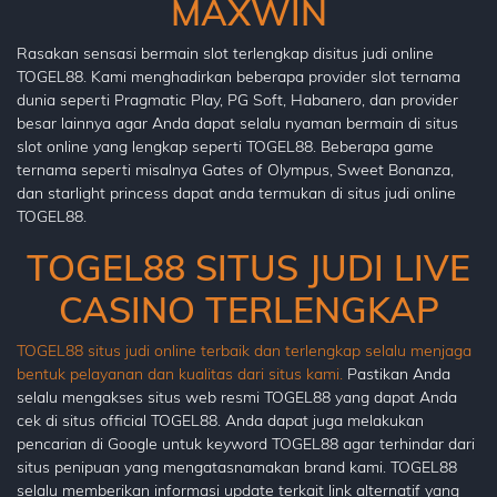
MAXWIN
Rasakan sensasi bermain slot terlengkap disitus judi online
TOGEL88. Kami menghadirkan beberapa provider slot ternama
dunia seperti Pragmatic Play, PG Soft, Habanero, dan provider
besar lainnya agar Anda dapat selalu nyaman bermain di situs
slot online yang lengkap seperti TOGEL88. Beberapa game
ternama seperti misalnya Gates of Olympus, Sweet Bonanza,
dan starlight princess dapat anda termukan di situs judi online
TOGEL88.
TOGEL88 SITUS JUDI LIVE
CASINO TERLENGKAP
TOGEL88 situs judi online terbaik dan terlengkap selalu menjaga
bentuk pelayanan dan kualitas dari situs kami.
Pastikan Anda
selalu mengakses situs web resmi TOGEL88 yang dapat Anda
cek di situs official TOGEL88. Anda dapat juga melakukan
pencarian di Google untuk keyword TOGEL88 agar terhindar dari
situs penipuan yang mengatasnamakan brand kami. TOGEL88
selalu memberikan informasi update terkait link alternatif yang