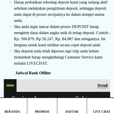
Harap perhatikan rekening deposit kami yang sedang aktif
sebelum melakukan pengiriman deposit, sehingga deposit
REFERRAL
anda dapat di proses secepatnya ke dalam dompet utama
anda.
PROMOSI
Jika anda ingin lancar dalam proses DEPOSIT harap
HUBUNGI
mengirim dana dalam angka unik di setiap deposit. Contoh :
KAMI
Rp. 500.879, Rp 50.247, Rp. 84.987 dan sebagainya. Ini
berguna untuk kami melihat secara cepat deposit anda
DOWNLOAD
Jika deposit anda telah diproses tapi chip anda belum
bertambah harap menghubungi Customer Service kami
DAFTAR
melalui LIVECHAT.
MASUK
Jadwal Bank Offline
Lupa
Detail
Password?
Senin - Jumat
Sabtu
Butuh
LIVE
22:00 WIB - 00:00 WIB
Tidak ada offline
Bantuan?
CHAT
BERANDA
PROMOSI
DAFTAR
LIVE CHAT